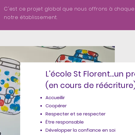
C'est ce projet global que nous offrons à chaque
notre établissement.
L'école St Florent...un p
(en cours de réécriture
Accueillir
Coopérer
Respecter et se respecter
Être responsable
Développer la confiance en soi