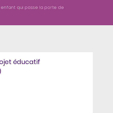
 enfant qui passe la porte de
rojet éducatif
)